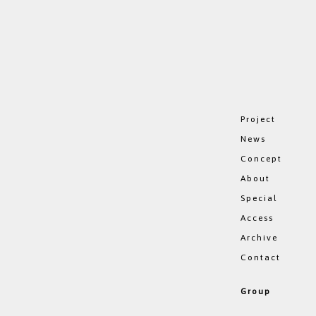
P
r
o
j
e
c
t
N
e
w
s
C
o
n
c
e
p
t
A
b
o
u
t
S
p
e
c
i
a
l
A
c
c
e
s
s
A
r
c
h
i
v
e
C
o
n
t
a
c
t
G
r
o
u
p