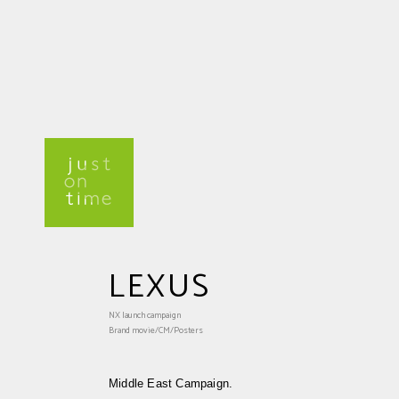
LEXUS
NX launch campaign
Brand movie/CM/Posters
Middle East Campaign.