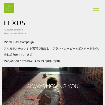
LEXUS
RX launch campaign
Brand movie/CM/Posters
Middle East Campaign.
フルモデルチェンジを実写で撮影し、ブランドムービーとポスターを制作。
撮影場所はドバイ近辺。
Manjot.Bedi : Creative Director / 撮影 / 演出